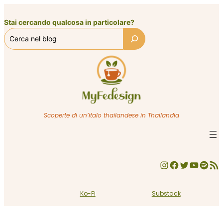
Vai
al
Stai cercando qualcosa in particolare?
contenuto
Scoperte di un’italo thailandese in Thailandia
Instagram
Facebook
Twitter
YouTube
Spotify
Feed RSS
Ko-Fi
Substack