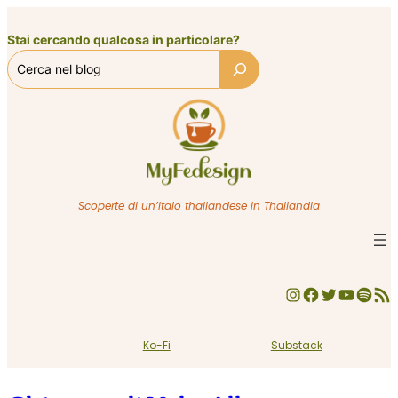
Vai
al
Stai cercando qualcosa in particolare?
contenuto
Scoperte di un’italo thailandese in Thailandia
Instagram
Facebook
Twitter
YouTube
Spotify
Feed RSS
Ko-Fi
Substack