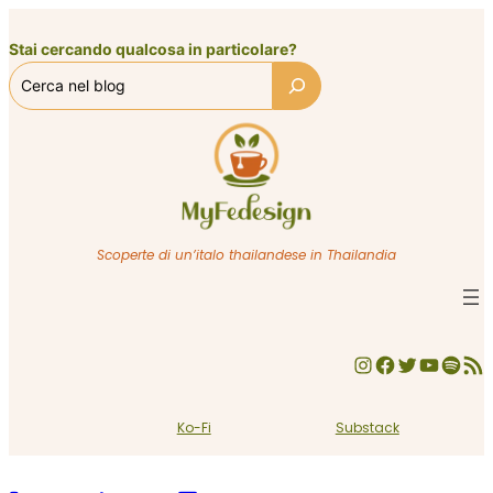
Vai
al
Stai cercando qualcosa in particolare?
contenuto
Scoperte di un’italo thailandese in Thailandia
Instagram
Facebook
Twitter
YouTube
Spotify
Feed RSS
Ko-Fi
Substack