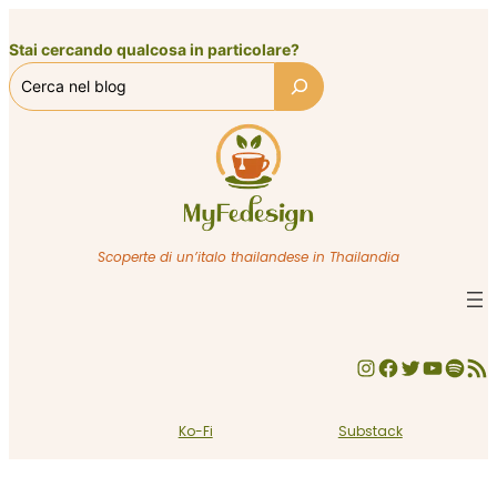
Vai
al
Stai cercando qualcosa in particolare?
contenuto
Scoperte di un’italo thailandese in Thailandia
Instagram
Facebook
Twitter
YouTube
Spotify
Feed RSS
Ko-Fi
Substack