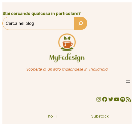
Vai
al
Stai cercando qualcosa in particolare?
contenuto
Scoperte di un’italo thailandese in Thailandia
Instagram
Facebook
Twitter
YouTube
Spotify
Feed RSS
Ko-Fi
Substack