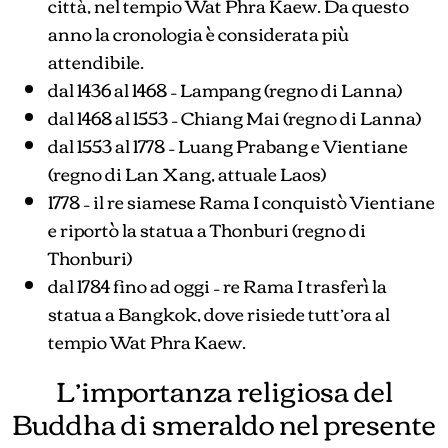
città, nel tempio Wat Phra Kaew. Da questo
anno la cronologia è considerata più
attendibile.
dal 1436 al 1468 – Lampang (regno di Lanna)
dal 1468 al 1553 – Chiang Mai (regno di Lanna)
dal 1553 al 1778 – Luang Prabang e Vientiane
(regno di Lan Xang, attuale Laos)
1778 – il re siamese Rama I conquistò Vientiane
e riportò la statua a Thonburi (regno di
Thonburi)
dal 1784 fino ad oggi – re Rama I trasferì la
statua a Bangkok, dove risiede tutt’ora al
tempio Wat Phra Kaew.
L’importanza religiosa del
Buddha di smeraldo nel presente