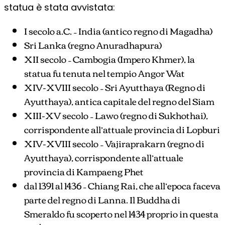
statua è stata avvistata:
I secolo a.C. – India (antico regno di Magadha)
Sri Lanka (regno Anuradhapura)
XII secolo – Cambogia (Impero Khmer), la
statua fu tenuta nel tempio Angor Wat
XIV-XVIII secolo – Sri Ayutthaya (Regno di
Ayutthaya), antica capitale del regno del Siam
XIII-XV secolo – Lawo (regno di Sukhothai),
corrispondente all’attuale provincia di Lopburi
XIV-XVIII secolo – Vajiraprakarn (regno di
Ayutthaya), corrispondente all’attuale
provincia di Kampaeng Phet
dal 1391 al 1436 – Chiang Rai, che all’epoca faceva
parte del regno di Lanna. Il Buddha di
Smeraldo fu scoperto nel 1434 proprio in questa