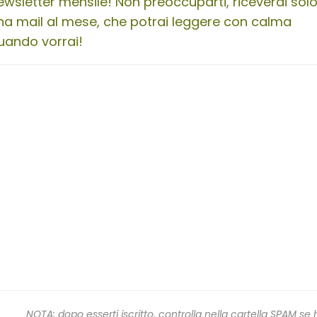
ewsletter mensile! Non preoccuparti, riceverai sol
na mail al mese, che potrai leggere con calma
uando vorrai!
NOTA: dopo esserti iscritto, controlla nella cartella SPAM se 