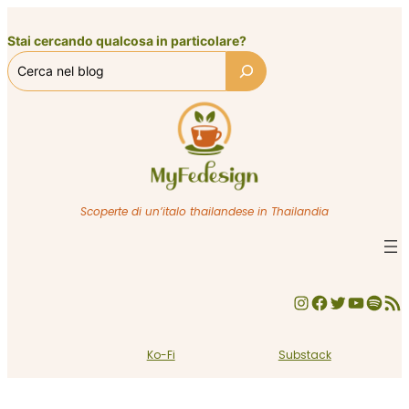
Vai
al
Stai cercando qualcosa in particolare?
contenuto
Scoperte di un’italo thailandese in Thailandia
Instagram
Facebook
Twitter
YouTube
Spotify
Feed RSS
Ko-Fi
Substack