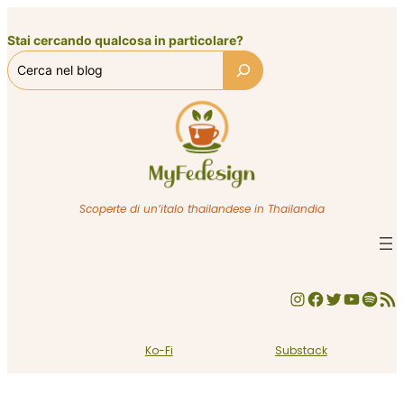
Vai
al
Stai cercando qualcosa in particolare?
contenuto
Scoperte di un’italo thailandese in Thailandia
Instagram
Facebook
Twitter
YouTube
Spotify
Feed RSS
Ko-Fi
Substack