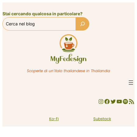
Vai
al
Stai cercando qualcosa in particolare?
contenuto
Scoperte di un’italo thailandese in Thailandia
Instagram
Facebook
Twitter
YouTube
Spotify
Feed RSS
Ko-Fi
Substack