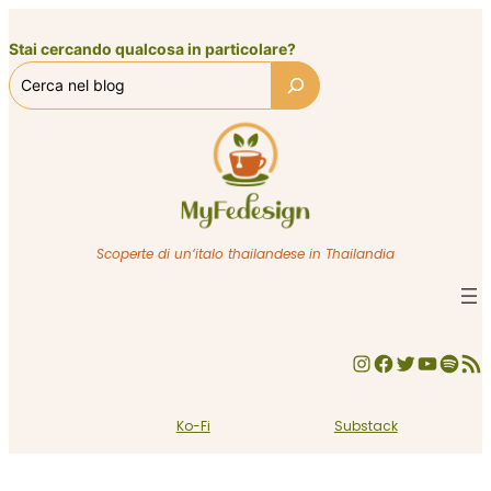
Vai
al
Stai cercando qualcosa in particolare?
contenuto
Scoperte di un’italo thailandese in Thailandia
Instagram
Facebook
Twitter
YouTube
Spotify
Feed RSS
Ko-Fi
Substack