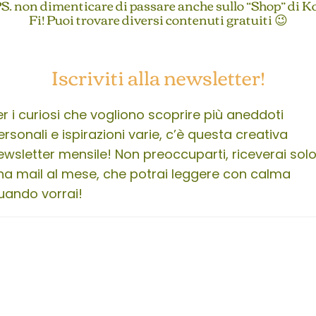
S. non dimenticare di passare anche sullo “Shop” di K
Fi! Puoi trovare diversi contenuti gratuiti 😉
Iscriviti alla newsletter!
er i curiosi che vogliono scoprire più aneddoti
ersonali e ispirazioni varie, c’è questa creativa
ewsletter mensile! Non preoccuparti, riceverai sol
na mail al mese, che potrai leggere con calma
uando vorrai!