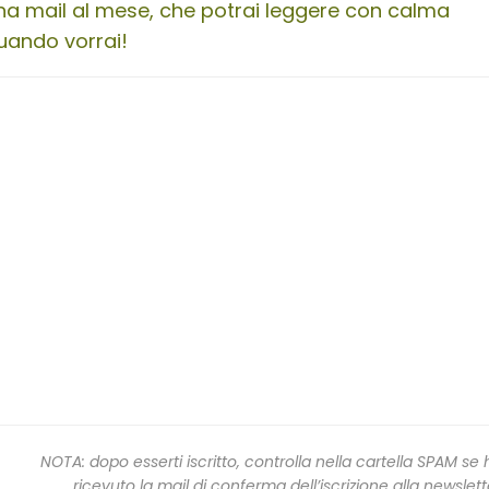
na mail al mese, che potrai leggere con calma
uando vorrai!
NOTA: dopo esserti iscritto, controlla nella cartella SPAM se 
ricevuto la mail di conferma dell’iscrizione alla newslett