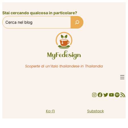
Vai
al
Stai cercando qualcosa in particolare?
contenuto
Scoperte di un’italo thailandese in Thailandia
Instagram
Facebook
Twitter
YouTube
Spotify
Feed RSS
Ko-Fi
Substack