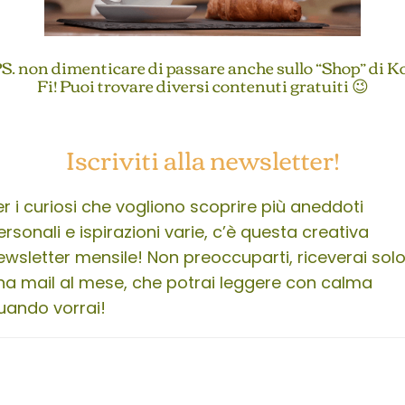
S. non dimenticare di passare anche sullo “Shop” di K
Fi! Puoi trovare diversi contenuti gratuiti 😉
Iscriviti alla newsletter!
er i curiosi che vogliono scoprire più aneddoti
ersonali e ispirazioni varie, c’è questa creativa
ewsletter mensile! Non preoccuparti, riceverai sol
na mail al mese, che potrai leggere con calma
uando vorrai!