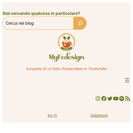
Vai
al
Stai cercando qualcosa in particolare?
contenuto
Scoperte di un’italo thailandese in Thailandia
Instagram
Facebook
Twitter
YouTube
Spotify
Feed RSS
Ko-Fi
Substack