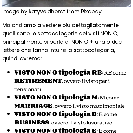
Image by katyveldhorst from Pixabay
Ma andiamo a vedere più dettagliatamente
quali sono le sottocategorie dei visti NON O;
principalmente si parla di NON O + una o due
lettere che fanno intuire la sottocategoria,
quindi avremo:
VISTO NON O tipologia RE
: RE come
RETIREMENT
, ovvero il visto per i
pensionati
VISTO NON O tipologia M
: M come
MARRIAGE
, ovvero il visto matrimoniale
VISTO NON O tipologia B
: B come
BUSINESS
, ovvero il visto lavorativo
VISTO NON O tipologia E
: E come