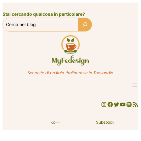
Vai
al
Stai cercando qualcosa in particolare?
contenuto
Scoperte di un’italo thailandese in Thailandia
Instagram
Facebook
Twitter
YouTube
Spotify
Feed RSS
Ko-Fi
Substack