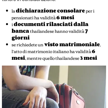
la
dichiarazione consolare
per i
pensionati ha validità
6 mesi
i
documenti rilasciati dalla
banca
thailandese hanno validità
7
giorni
se richiedete un
visto matrimoniale
,
l’atto di matrimonio italiano ha validità
6
mesi
, mentre quello thailandese
3 mesi