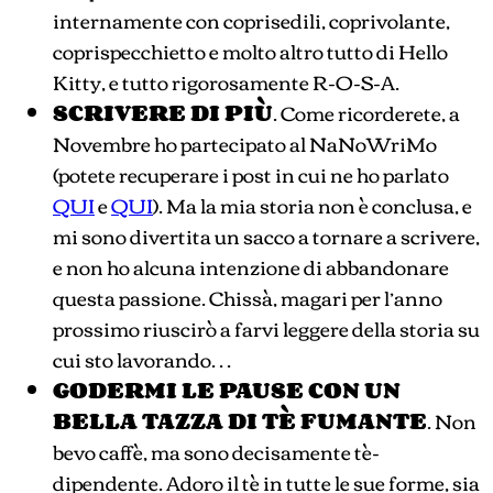
internamente con coprisedili, coprivolante,
coprispecchietto e molto altro tutto di Hello
Kitty, e tutto rigorosamente R-O-S-A.
SCRIVERE DI PIÙ
. Come ricorderete, a
Novembre ho partecipato al NaNoWriMo
(potete recuperare i post in cui ne ho parlato
QUI
e
QUI
). Ma la mia storia non è conclusa, e
mi sono divertita un sacco a tornare a scrivere,
e non ho alcuna intenzione di abbandonare
questa passione. Chissà, magari per l’anno
prossimo riuscirò a farvi leggere della storia su
cui sto lavorando…
GODERMI LE PAUSE CON UN
BELLA TAZZA DI TÈ FUMANTE
. Non
bevo caffè, ma sono decisamente tè-
dipendente. Adoro il tè in tutte le sue forme, sia