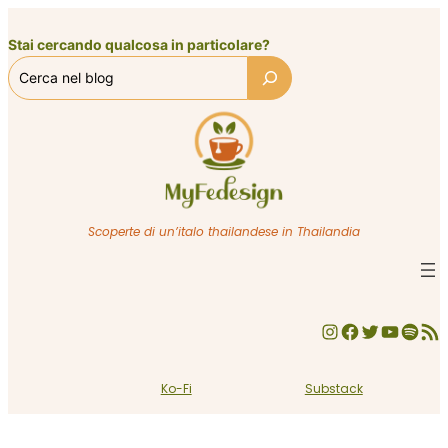
Vai
al
Stai cercando qualcosa in particolare?
contenuto
Scoperte di un’italo thailandese in Thailandia
Instagram
Facebook
Twitter
YouTube
Spotify
Feed RSS
Ko-Fi
Substack