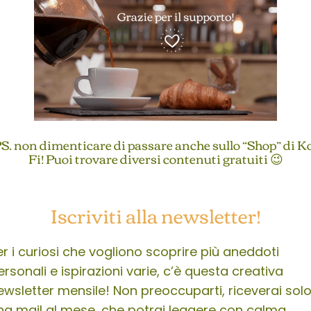
S. non dimenticare di passare anche sullo “Shop” di K
Fi! Puoi trovare diversi contenuti gratuiti 😉
Iscriviti alla newsletter!
er i curiosi che vogliono scoprire più aneddoti
ersonali e ispirazioni varie, c’è questa creativa
ewsletter mensile! Non preoccuparti, riceverai sol
na mail al mese, che potrai leggere con calma