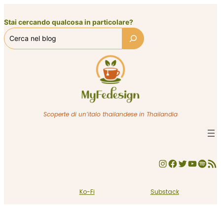
Vai
al
Stai cercando qualcosa in particolare?
contenuto
Scoperte di un’italo thailandese in Thailandia
Instagram
Facebook
Twitter
YouTube
Spotify
Feed RSS
Ko-Fi
Substack