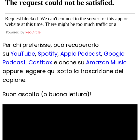
Powered by
RedCircle
Per chi preferisse, può recuperarlo
su
YouTube
,
Spotify
,
Apple Podcast
,
Google
Podcast
,
Castbox
e anche su
Amazon Music
oppure leggere qui sotto la trascrizione del
copione.
Buon ascolto (o buona lettura)!