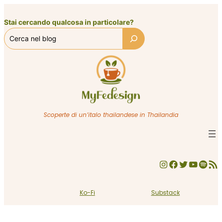
Vai
al
Stai cercando qualcosa in particolare?
contenuto
Scoperte di un’italo thailandese in Thailandia
Instagram
Facebook
Twitter
YouTube
Spotify
Feed RSS
Ko-Fi
Substack