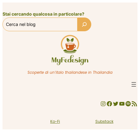
Vai
al
Stai cercando qualcosa in particolare?
contenuto
Scoperte di un’italo thailandese in Thailandia
Instagram
Facebook
Twitter
YouTube
Spotify
Feed RSS
Ko-Fi
Substack