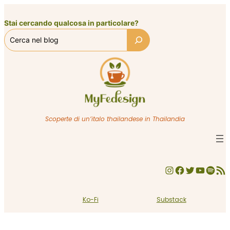
Vai
al
Stai cercando qualcosa in particolare?
contenuto
Scoperte di un’italo thailandese in Thailandia
Instagram
Facebook
Twitter
YouTube
Spotify
Feed RSS
Ko-Fi
Substack