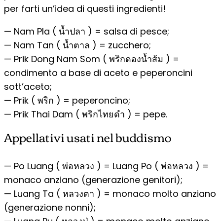
per farti un’idea di questi ingredienti!
— Nam Pla ( น้ำปลา ) = salsa di pesce;
— Nam Tan ( น้ำตาล ) = zucchero;
— Prik Dong Nam Som ( พริกดองน้ำส้ม ) =
condimento a base di aceto e peperoncini
sott’aceto;
— Prik ( พริก ) = peperoncino;
— Prik Thai Dam ( พริกไทยดำ ) = pepe.
Appellativi usati nel buddismo
— Po Luang ( พ่อหลวง ) = Luang Po ( พ่อหลวง ) =
monaco anziano (generazione genitori);
— Luang Ta ( หลวงตา ) = monaco molto anziano
(generazione nonni);