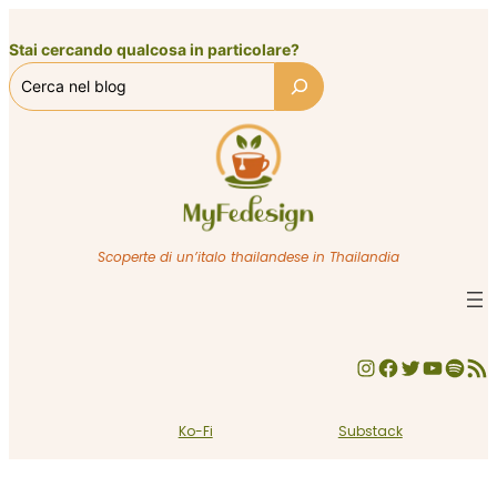
Vai
al
Stai cercando qualcosa in particolare?
contenuto
Scoperte di un’italo thailandese in Thailandia
Instagram
Facebook
Twitter
YouTube
Spotify
Feed RSS
Ko-Fi
Substack