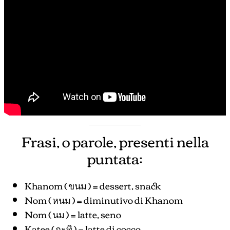
Frasi, o parole, presenti nella
puntata:
Khanom ( ขนม ) = dessert, snack
Nom ( หนม ) = diminutivo di Khanom
Nom ( นม ) = latte, seno
Katee ( กะทิ ) = latte di cocco