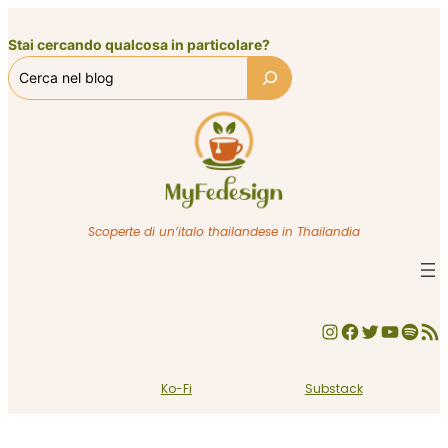
Vai
al
Stai cercando qualcosa in particolare?
contenuto
Scoperte di un’italo thailandese in Thailandia
Instagram
Facebook
Twitter
YouTube
Spotify
Feed RSS
Ko-Fi
Substack