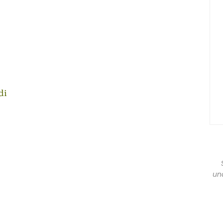
di
una