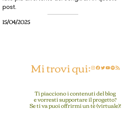
post.
15/04/2025
Mi trovi qui:
Instagram
Facebook
Twitter
YouTube
Spotify
Feed RSS
Ti piacciono i contenuti del blog
e vorresti supportare il progetto?
Se ti va puoi offrirmi un tè (virtuale)!