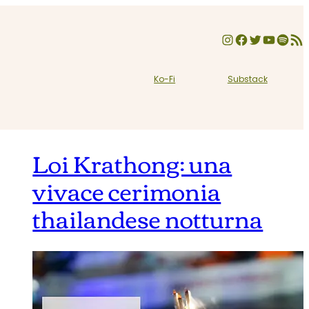
Instagram
Facebook
Twitter
YouTube
Spotify
Feed RSS
Ko-Fi
Substack
Loi Krathong: una
vivace cerimonia
thailandese notturna