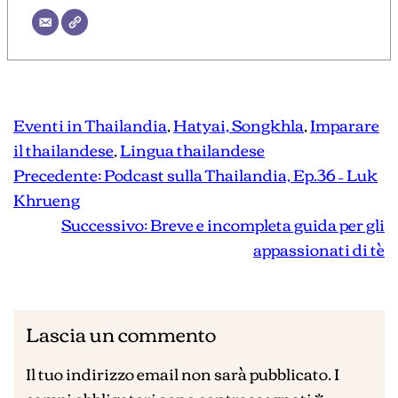
Eventi in Thailandia
, 
Hatyai, Songkhla
, 
Imparare
il thailandese
, 
Lingua thailandese
Precedente:
Podcast sulla Thailandia, Ep.36 – Luk
Khrueng
Successivo:
Breve e incompleta guida per gli
appassionati di tè
Lascia un commento
Il tuo indirizzo email non sarà pubblicato.
I
campi obbligatori sono contrassegnati
*