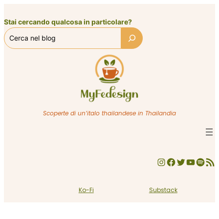
Vai
al
Stai cercando qualcosa in particolare?
contenuto
Scoperte di un’italo thailandese in Thailandia
Instagram
Facebook
Twitter
YouTube
Spotify
Feed RSS
Ko-Fi
Substack