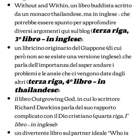
Without and Within, un libro buddista scritto
da un monaco thailandese, ma in inglese – che
potrebbe essere spunto per approfondire
diversi argomenti qui sul blog (
terza riga,
3° libro – in inglese
);
un libricino originario del Giappone (di cui
però non so se esiste una versione inglese), che
parla dell’importanza del saper andare i
problemi e le ansie che ci vengono date dagli
altri (
terza riga, 4° libro – in
thailandese
);
il libro Outgrowing God, in cui lo scrittore
Richard Dawkins parla del suo rapporto
complicato con il Dio cristiano (
quarta riga, 1°
libro – in inglese
);
un divertente libro sul partner ideale “Who is