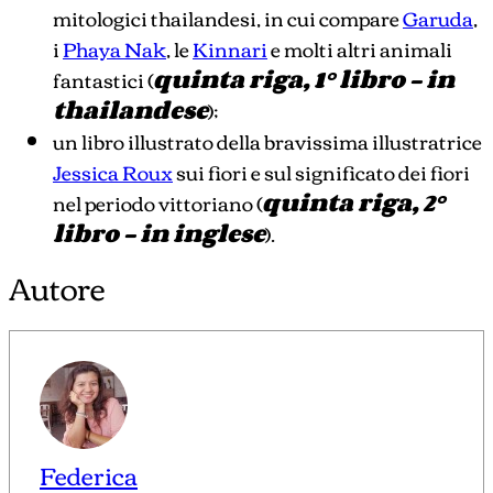
mitologici thailandesi, in cui compare
Garuda
,
i
Phaya Nak
, le
Kinnari
e molti altri animali
fantastici (
quinta riga, 1° libro – in
thailandese
);
un libro illustrato della bravissima illustratrice
Jessica Roux
sui fiori e sul significato dei fiori
nel periodo vittoriano (
quinta riga, 2°
libro – in inglese
).
Autore
Federica