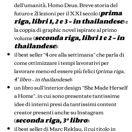
dell’umanità, Homo Deus, Breve storia del
futuro e 21 lezioni per il XXI secolo (
prima
riga, libri 1, 2 e 3 – in thailandese
) e
la coppia di graphic novel ispirate al primo
volume (
seconda riga, libri 1 e 2 – in
thailandese
);
il best seller “4 ore alla settimana” che parla di
come ottimizzare i tempi lavorativi per
lavorare meno ed essere più felici (
prima riga,
4° libro – in thailandese
);
un libro sull’interior design “She Made Herself
a Home”, in cui sono presentate tantissime
idee di interni presi da tantissimi content
creator presenti anche su Instagram
(
seconda riga, 3° libro
);
il best seller di Marc Reklau, il cui titolo in